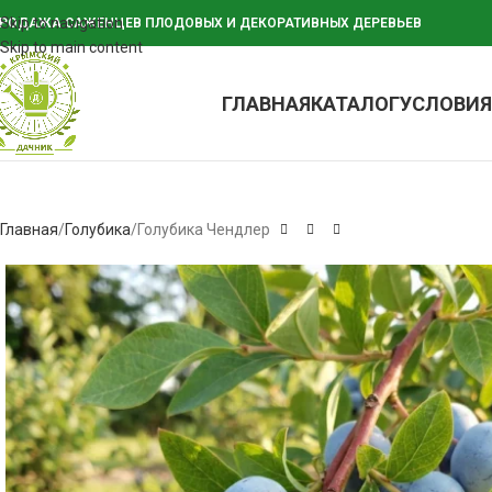
Skip to navigation
РОДАЖА САЖЕНЦЕВ ПЛОДОВЫХ И ДЕКОРАТИВНЫХ ДЕРЕВЬЕВ
Skip to main content
ГЛАВНАЯ
КАТАЛОГ
УСЛОВИЯ
Главная
Голубика
Голубика Чендлер