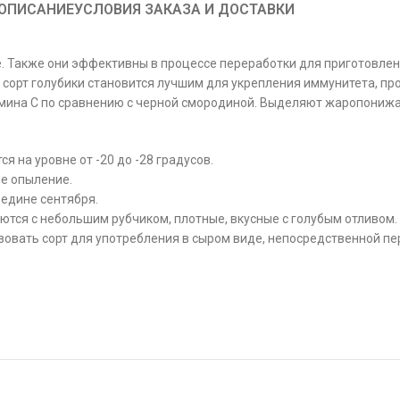
ОПИСАНИЕ
УСЛОВИЯ ЗАКАЗА И ДОСТАВКИ
. Также они эффективны в процессе переработки для приготовлени
сорт голубики становится лучшим для укрепления иммунитета, пр
тамина С по сравнению с черной смородиной. Выделяют жаропониж
 на уровне от -20 до -28 градусов.
ое опыление.
редине сентября.
ются с небольшим рубчиком, плотные, вкусные с голубым отливом.
овать сорт для употребления в сыром виде, непосредственной пе