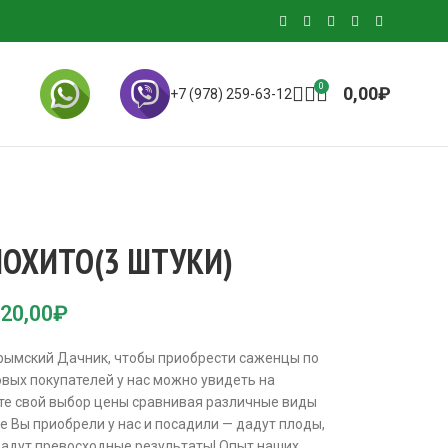
0
0,00
₽
+7 (978) 259-63-12
МОХИТО(3 ШТУКИ)
20,00
₽
Крымский Дачник, чтобы приобрести саженцы по
овых покупателей у нас можно увидеть на
те свой выбор цены сравнивая различные виды
 Вы приобрели у нас и посадили — дадут плоды,
 дадут превосходные результаты! Опыт наших