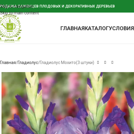
Skip to navigation
РОДАЖА САЖЕНЦЕВ ПЛОДОВЫХ И ДЕКОРАТИВНЫХ ДЕРЕВЬЕВ
Skip to main content
ГЛАВНАЯ
КАТАЛОГ
УСЛОВИЯ
Главная
Гладиолус
Гладиолус Мохито(3 штуки)