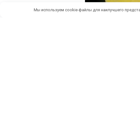
Мы используем cookie-файлы для наилучшего предста
Беспл
ИП Темченко Игорь Александрович
По
ИНН: 910524764170,ОГРНИП: 324911200070904
Тел: +7 978 790-02-17