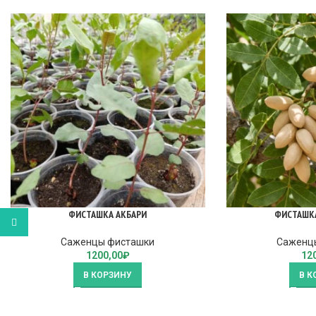
ФИСТАШКА АКБАРИ
ФИСТАШКА
WhatsApp
Саженцы фисташки
Саженц
1200,00
₽
12
В КОРЗИНУ
В К