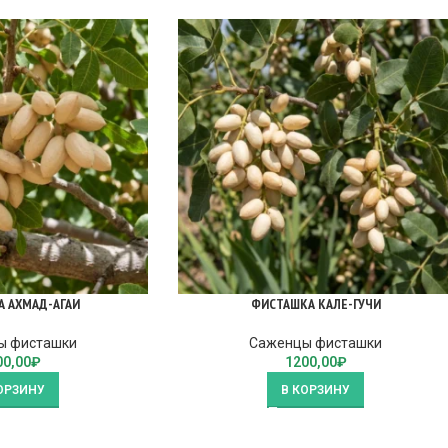
 АХМАД-АГАИ
ФИСТАШКА КАЛЕ-ГУЧИ
ы фисташки
Саженцы фисташки
00,00
₽
1200,00
₽
ОРЗИНУ
В КОРЗИНУ