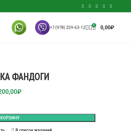
0
0,00
₽
+7 (978) 259-63-12
КА ФАНДОГИ
200,00
₽
 КОРЗИНУ
ить
В список желаний