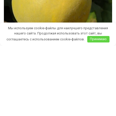
Мы используем cookie-файлы для наилучшего представления
нашего сайта. Продолжая использовать этот сайт, вы
соглашаетесь с использованием cookie-файлов.
Принимаю
Бесплатная доставка саженцев
автобусом
(по Крыму)
ИП Темченко Игорь Александрович
ИНН: 910524764170,ОГРНИП: 324911200070904
Тел: +7 978 790-02-17
E-mail:ig.tem4enko2016@yandex.ru