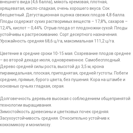
внешнего вида (4,6 балла), мякоть кремовая, плотная,
хрящеватая, кисло-сладкая, очень хорошего вкуса. Сок
бесцветный. Дегустационная оценка свежих плодов 4,8 балла.
Плоды содержат сухих растворимых веществ – 17,8%, сахаров –
12,4%, кислот – 0,44%. Отрыв плода от плодоножки сухой. Плоды
устойчивы к растрескиванию. Сорт десертного назначения.
Урожайность средняя 68,6 ц/га, максимальная 111,2 ц/га.
Цветение в средние сроки 10-15 мая. Созревание плодов среднее
– во второй декаде июля, одновременное. Самобесплодный.
Дерево средней силы роста, высотой до 3,5 м, крона
пирамидальная, плоская, приподнятая, средней густоты. Побеги
средние, прямые, бурого цвета, без пушения. Кора на штамбе и
основных сучьях гладкая, серая.
Долговечность деревьев высокая с соблюдением общепринятой
технологии выращивания.
Зимостойкость древесины и цветковых почек средняя.
Засухоустойчивость средняя. Относительно устойчив к
коккомикозу и монилиозу.