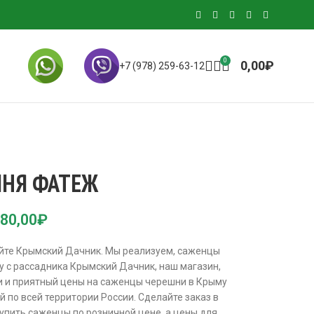
0
0,00
₽
+7 (978) 259-63-12
ШНЯ ФАТЕЖ
80,00
₽
йте Крымский Дачник. Мы реализуем, саженцы
у с рассадника Крымский Дачник, наш магазин,
и и приятный цены на саженцы черешни в Крыму
й по всей территории России. Сделайте заказ в
упить саженцы по розничной цене, а цены для