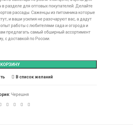
 в разделе для оптовых покупателей. Делайте
ортов рассады. Саженцы из питомника которые
тут, и ваши усилия не разочаруют вас, а дадут
опыт работы с любителями сада и огорода и
нам предлагать самый обширный ассортимент
, с доставкой по России.
 КОРЗИНУ
ить
В список желаний
ория:
Черешня