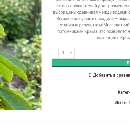
оптовых покупателей у нас размещены
выбор цены сравнивая между видами с
Вы заказали у нас и посадили — вырас
отличные результаты! Многолетний 
питомниками Крыма, это позволяет 
саженцев в Крыму
В
Добавить в сравн
Катег
Share: