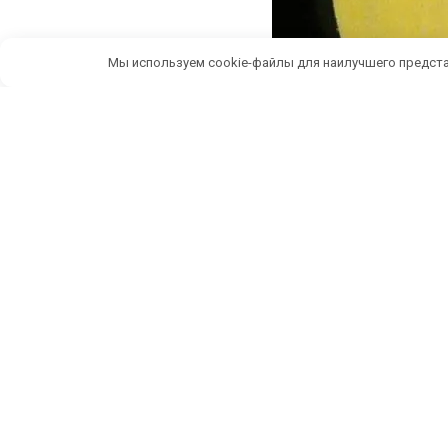
Мы используем cookie-файлы для наилучшего предста
Беспл
ИП Темченко Игорь Александрович
По
ИНН: 910524764170,ОГРНИП: 324911200070904