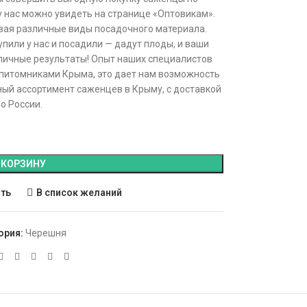
у нас можно увидеть на странице «Оптовикам».
вая различные виды посадочного материала.
пили у нас и посадили — дадут плоды, и ваши
тличные результаты! Опыт наших специалистов
 питомниками Крыма, это дает нам возможность
ый ассортимент саженцев в Крыму, с доставкой
по России.
 КОРЗИНУ
ить
В список желаний
ория:
Черешня