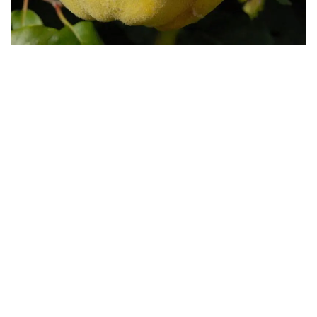
Бесплатная доставка саженцев
автобусом
(по Крыму)
ИП Темченко Игорь Александрович
ИНН: 910524764170,ОГРНИП: 324911200070904
Тел: +7 978 790-02-17
E-mail:ig.tem4enko2016@yandex.ru
Политика конфиденциальности
Оферта
© 2026
Продажа саженцев цены питомника Крымский Дачник
. All