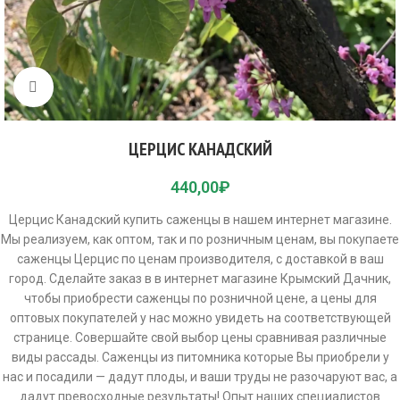
Click to enlarge
ЦЕРЦИС КАНАДСКИЙ
440,00
₽
Церцис Канадский купить саженцы в нашем интернет магазине.
Мы реализуем, как оптом, так и по розничным ценам, вы покупаете
саженцы Церцис по ценам производителя, с доставкой в ваш
город. Сделайте заказ в в интернет магазине Крымский Дачник,
чтобы приобрести саженцы по розничной цене, а цены для
оптовых покупателей у нас можно увидеть на соответствующей
странице. Совершайте свой выбор цены сравнивая различные
виды рассады. Саженцы из питомника которые Вы приобрели у
нас и посадили — дадут плоды, и ваши труды не разочаруют вас, а
дадут превосходные результаты! Опыт наших специалистов