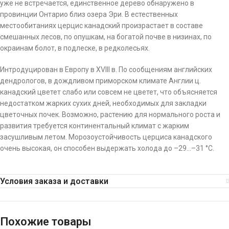
уже не встречается, единственное дерево обнаружено в
провинции Онтарио близ озера Эри. В естественных
местообитаниях церцис канадский произрастает в составе
смешанных лесов, по опушкам, на богатой почве в низинах, по
окраинам болот, в подлеске, в редколесьях.
Интродуцирован в Европу в XVIII в. По сообщениям английских
дендрологов, в дождливом приморском климате Англии ц.
канадский цветет слабо или совсем не цветет, что объясняется
недостатком жарких сухих дней, необходимых для закладки
цветочных почек. Возможно, растению для нормального роста и
развития требуется континентальный климат с жарким
засушливым летом. Морозоустойчивость церциса канадского
очень высокая, он способен выдержать холода до –29…–31 °C.
Условия заказа и доставки
Похожие товары