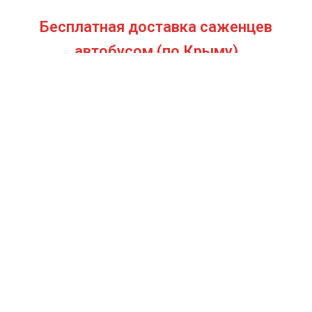
Бесплатная доставка саженцев
автобусом
(по Крыму)
ИП Темченко Игорь Александрович
ИНН: 910524764170,ОГРНИП: 324911200070904
Тел: +7 978 790-02-17
E-mail:ig.tem4enko2016@yandex.ru
Политика конфиденциальности
Оферта
© 2026
Продажа саженцев цены питомника Крымский Дачник
. All
rights reserved
Создать магазин